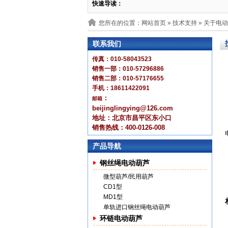
快速导读：
您所在的位置：网站首页 »
技术支持
» 关于电
联系我们
传真：010-58043523
销售一部：010-57296886
销售二部：010-57176655
手机：18611422091
：
邮箱
beijinglingying@126.com
地址：北京市昌平区东小口
销售热线：400-0126-008
产品导航
钢丝绳电动葫芦
微型葫芦/民用葫芦
CD1型
MD1型
单轨进口钢丝绳电动葫芦
环链电动葫芦