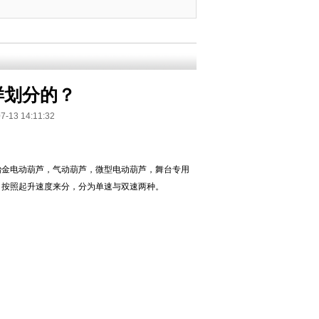
样划分的？
 14:11:32
冶金电动葫芦，气动葫芦，微型电动葫芦，舞台专用
，按照起升速度来分，分为单速与双速两种。