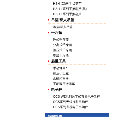
HSH-X系列手扳葫芦
HSH-L系列手扳葫芦(黑)
HSH-L系列手扳葫芦
吊篮/载人吊篮
吊篮/载人吊篮
千斤顶
卧式千斤顶
分离式千斤顶
液压式千斤顶
螺旋千斤顶
起重工具
手动堆高车
搬运小坦克
永磁起重器
手动液压搬运车
电子秤
OCS-WZ系列数字式直显电子吊秤
OCS系列无线打印吊钩秤
OCS系列直视电子吊钩秤
新闻动态