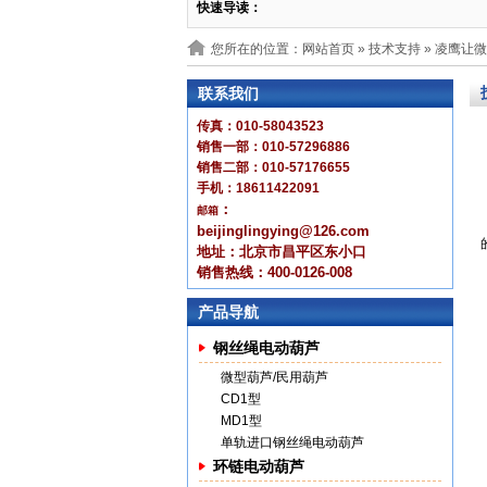
快速导读：
您所在的位置：网站首页 »
技术支持
» 凌鹰让
联系我们
传真：010-58043523
销售一部：010-57296886
销售二部：010-57176655
手机：18611422091
：
邮箱
beijinglingying@126.com
地址：北京市昌平区东小口
销售热线：400-0126-008
产品导航
钢丝绳电动葫芦
微型葫芦/民用葫芦
CD1型
MD1型
单轨进口钢丝绳电动葫芦
环链电动葫芦