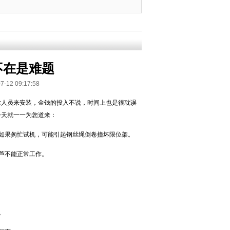
不在是难题
 09:17:58
术人员来安装，金钱的投入不说，时间上也是很耽误
今天就一一为您道来：
如果匆忙试机，可能引起钢丝绳倒卷撞坏限位架。
芦不能正常工作。
。