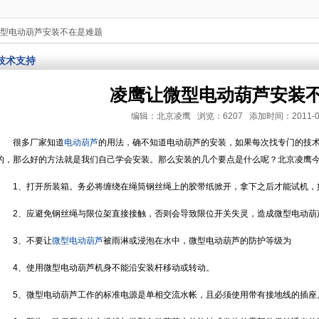
微型电动葫芦安装不在是难题
技术支持
凌鹰让微型电动葫芦安装
编辑：北京凌鹰 浏览：6207 添加时间：2011-07-12
很多厂家知道
电动葫芦
的用法，确不知道电动葫芦的安装，如果每次找专门的技
的，那么好的方法就是我们自己学会安装。那么安装的几个要点是什么呢？北京凌鹰
1、打开所装箱。务必将缠绕在绳筒钢丝绳上的胶带纸掀开，拿下之后才能试机，
2、应避免钢丝绳与限位架直接接触，否则会导致限位开关失灵，造成微型电动葫
3、不要让
微型电动葫芦
被雨淋或浸泡在水中，微型电动葫芦的防护等级为
4、使用微型电动葫芦机身不能沿安装杆移动或转动。
5、微型电动葫芦工作的标准电源是单相交流水帐，且必须使用带有接地线的插座