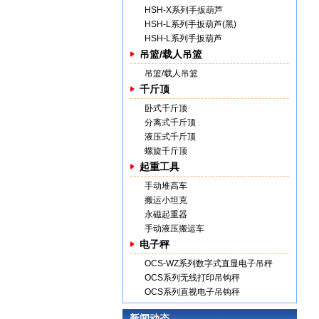
HSH-X系列手扳葫芦
HSH-L系列手扳葫芦(黑)
HSH-L系列手扳葫芦
吊篮/载人吊篮
吊篮/载人吊篮
千斤顶
卧式千斤顶
分离式千斤顶
液压式千斤顶
螺旋千斤顶
起重工具
手动堆高车
搬运小坦克
永磁起重器
手动液压搬运车
电子秤
OCS-WZ系列数字式直显电子吊秤
OCS系列无线打印吊钩秤
OCS系列直视电子吊钩秤
新闻动态