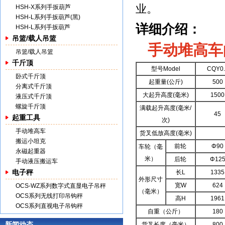
业。
HSH-X系列手扳葫芦
HSH-L系列手扳葫芦(黑)
详细介绍：
HSH-L系列手扳葫芦
吊篮/载人吊篮
手动堆高车
吊篮/载人吊篮
千斤顶
型号Model
CQY0.
卧式千斤顶
起重量(公斤)
500
分离式千斤顶
大起升高度(毫米)
1500
液压式千斤顶
螺旋千斤顶
满载起升高度(毫米/
45
起重工具
次)
手动堆高车
货叉低放高度(毫米)
搬运小坦克
前轮
Φ90
车轮（毫
永磁起重器
米）
后轮
Φ12
手动液压搬运车
电子秤
长L
1335
外形尺寸
宽W
624
OCS-WZ系列数字式直显电子吊秤
（毫米）
OCS系列无线打印吊钩秤
高H
1961
OCS系列直视电子吊钩秤
自重（公斤）
180
新闻动态
货叉长度（毫米）
800