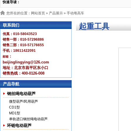
快速导读：
您所在的位置：网站首页 »
产品展示
» 手动堆高车
起重工具
联系我们
传真：010-58043523
销售一部：010-57296886
销售二部：010-57176655
手机：18611422091
：
邮箱
beijinglingying@126.com
地址：北京市昌平区东小口
销售热线：400-0126-008
产品导航
钢丝绳电动葫芦
微型葫芦/民用葫芦
CD1型
MD1型
单轨进口钢丝绳电动葫芦
环链电动葫芦