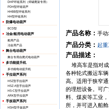
DHP环链系列（焊罐爬架专用）
PDH型环链葫芦
HHBB型环链系列
HH型环链系列
防爆电动葫芦
BCD型
产品名称：
手动
冶金/船用电动葫芦
船用产品
产品分类：
起重
冶金用产品
舞台电动葫芦
产品描述：
舞台专用自爬式电动葫芦
多功能提升机
堆高车是指对成
多功能电动提升机
各种轮式搬运车辆
手拉葫芦系列
高。适用于狭窄通
HSZ型手拉葫芦
HSZ-A型手拉葫芦
的理想设备。可广
HS-C型手拉葫芦
ARK型手拉葫芦
料、煤炭等工业，
手扳葫芦系列
所，并可进入船舱
HSH型手扳葫芦