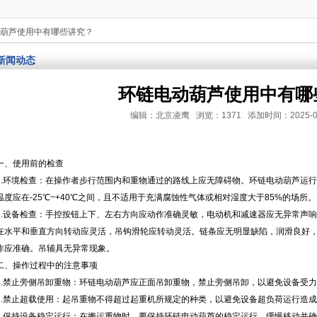
动葫芦使用中有哪些讲究？
新闻动态
环链电动葫芦使用中有哪
编辑：北京凌鹰 浏览：1371 添加时间：2025-01-08
一、使用前的检查
1.环境检查：在操作者步行范围内和重物通过的路线上应无障碍物。环链电动葫芦运
温度应在-25℃~+40℃之间，且不适用于充满腐蚀性气体或相对湿度大于85%的场所。
2.设备检查：手控按钮上下、左右方向应动作准确灵敏，电动机和减速器应无异常声
在水平和垂直方向转动应灵活，吊钩滑轮应转动灵活。链条应无明显缺陷，润滑良好
作应准确。吊辅具无异常现象。
二、操作过程中的注意事项
1.禁止旁侧吊卸重物：环链电动葫芦应正面吊卸重物，禁止旁侧吊卸，以避免设备受
2.禁止超载使用：起吊重物不得超过起重机所规定的种类，以避免设备超负荷运行造
3.保持设备稳定运行：在搬运重物时，要保持环链电动葫芦的稳定运行，缓慢移动并