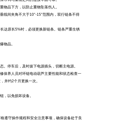
起重物品下方，以防止重物坠落伤人。
线间夹角不大于10°-15°范围内，双行链条不得
伸长达原长5%时，必须更换新链条。链条严重生锈
易爆物品。
状态。停车后，及时拔下电源插头，切断主电源。
维修保养人员对环链电动葫芦主要性能和状态检查一
，并约2个月更换一次。
按钮，以免损坏设备。
严格遵守操作规程和安全注意事项，确保设备处于良