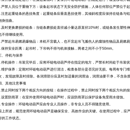
4.严禁人员位于重物下方：设备起吊状态下无安全防护措施，人体任何部位严禁位于
5.注意起重链条的悬挂角度：起重链条应垂直悬挂使用，其倾斜程度应保持在链条与铅垂
翻身扭曲。
6.及时更换磨损的链条：当链条磨损处直径减小量达原直径10%时，或链条发生塑性
也不得继续使用。
7.严禁起吊易燃易爆物品：本机不宜载人，也不宜起吊飞溅伤人的腐蚀性物品及易燃
8.保持安全距离：起吊时，下吊钩不得与机体接触，两者之间不小于50mm。
三、停机与保养
1.停机操作：吊装完毕后，应将环链电动葫芦停在指定的地方，严禁长时间处于吊装
2.维护保养：定期对环链电动葫芦进行清洁，检查各部分是否完好无损。每周有专门
次，发现故障及时排除。各润滑部分应及时加适量的润滑油，润滑油要干净，不含杂质
四、其他注意事项
1.禁止同时按下两个相反方向的按钮：在操作过程中，禁止同时按下两个相反方向的
2.设置防雨罩：在室外使用环链电动葫芦时，应设防雨罩以保护设备免受雨水侵蚀。
3.专业操作：环链电动葫芦应由专业人员操作，非专业人员不得随意使用。
综上所述，规范使用环链电动葫芦是确保安全、高效作业的关键。在使用过程中，应
好的工作状态。