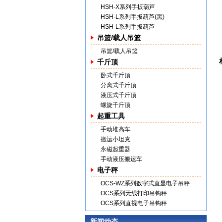
HSH-X系列手扳葫芦
HSH-L系列手扳葫芦(黑)
HSH-L系列手扳葫芦
吊篮/载人吊篮
吊篮/载人吊篮
千斤顶
卧式千斤顶
分离式千斤顶
液压式千斤顶
螺旋千斤顶
起重工具
手动堆高车
搬运小坦克
永磁起重器
手动液压搬运车
电子秤
OCS-WZ系列数字式直显电子吊秤
OCS系列无线打印吊钩秤
OCS系列直视电子吊钩秤
新闻动态