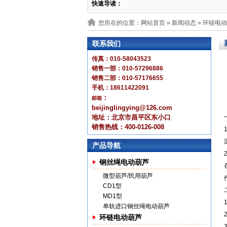
快速导读：
您所在的位置：网站首页 »
新闻动态
» 环链电
联系我们
传真：010-58043523
销售一部：010-57296886
销售二部：010-57176655
手机：18611422091
：
邮箱
beijinglingying@126.com
地址：北京市昌平区东小口
销售热线：400-0126-008
产品导航
钢丝绳电动葫芦
微型葫芦/民用葫芦
CD1型
MD1型
单轨进口钢丝绳电动葫芦
环链电动葫芦