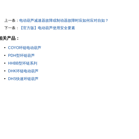
上一条：
电动葫芦减速器故障或制动器故障时应如何应对自如？
下一条：
【官方版】电动葫芦使用安全要素
相关产品：
COYO环链电动葫芦
PDH型环链葫芦
HHBB型环链系列
DHK环链电动葫芦
DHS快速环链葫芦