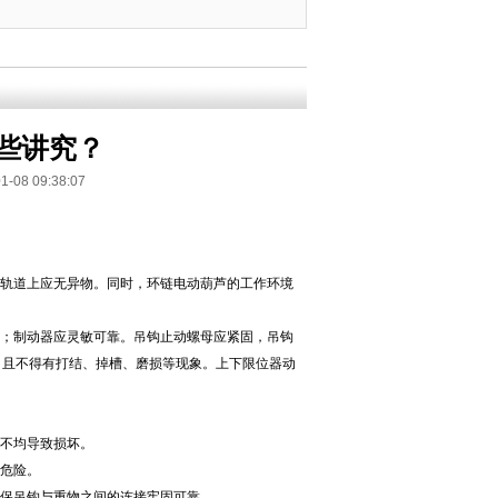
些讲究？
 09:38:07
行轨道上应无异物。同时，环链电动葫芦的工作环境
响；制动器应灵敏可靠。吊钩止动螺母应紧固，吊钩
，且不得有打结、掉槽、磨损等现象。上下限位器动
力不均导致损坏。
成危险。
确保吊钩与重物之间的连接牢固可靠。