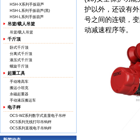
HSH-X系列手扳葫芦
护以外，还设有外
HSH-L系列手扳葫芦(黑)
HSH-L系列手扳葫芦
号之间的连锁，变
吊篮/载人吊篮
动减速程序等。
吊篮/载人吊篮
千斤顶
卧式千斤顶
分离式千斤顶
液压式千斤顶
螺旋千斤顶
起重工具
手动堆高车
搬运小坦克
永磁起重器
手动液压搬运车
电子秤
OCS-WZ系列数字式直显电子吊秤
OCS系列无线打印吊钩秤
OCS系列直视电子吊钩秤
新闻动态