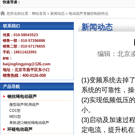
快速导读：
您所在的位置：网站首页 »
新闻动态
» 电动葫芦变频控制的特点
新闻动态
联系我们
传真：010-58043523
销售一部：010-57296886
销售二部：010-57176655
手机：18611422091
编辑：北京凌鹰 
：
邮箱
beijinglingying@126.com
地址：北京市昌平区东小口
销售热线：400-0126-008
(1)变频系统去
产品导航
系统的可靠性，操
钢丝绳电动葫芦
(2)实现低频低
微型葫芦/民用葫芦
小。
CD1型
MD1型
(3)启动及加速过
单轨进口钢丝绳电动葫芦
定电流，提升机在
环链电动葫芦