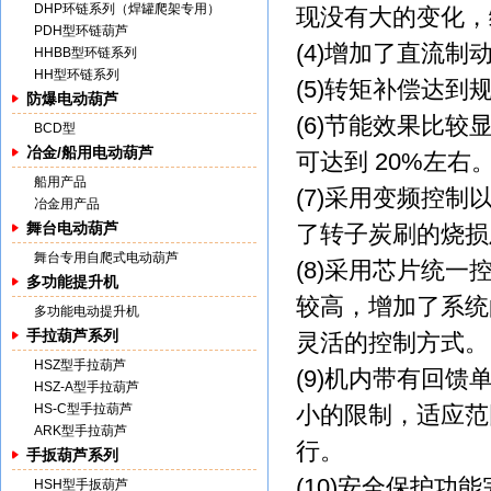
DHP环链系列（焊罐爬架专用）
现没有大的变化，
PDH型环链葫芦
(4)增加了直流
HHBB型环链系列
HH型环链系列
(5)转矩补偿达
防爆电动葫芦
(6)节能效果比
BCD型
冶金/船用电动葫芦
可达到 20%左
船用产品
(7)采用变频控
冶金用产品
舞台电动葫芦
了转子炭刷的烧损
舞台专用自爬式电动葫芦
(8)采用芯片统一
多功能提升机
较高，增加了系统
多功能电动提升机
手拉葫芦系列
灵活的控制方式。
HSZ型手拉葫芦
(9)机内带有回
HSZ-A型手拉葫芦
HS-C型手拉葫芦
小的限制，适应范
ARK型手拉葫芦
行。
手扳葫芦系列
(10)安全保护
HSH型手扳葫芦