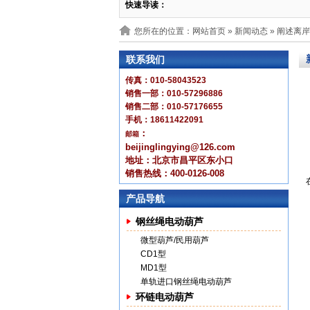
快速导读：
您所在的位置：网站首页 »
新闻动态
» 阐述离
联系我们
传真：010-58043523
销售一部：010-57296886
销售二部：010-57176655
手机：18611422091
：
邮箱
beijinglingying@126.com
地址：北京市昌平区东小口
销售热线：400-0126-008
产品导航
钢丝绳电动葫芦
微型葫芦/民用葫芦
CD1型
MD1型
单轨进口钢丝绳电动葫芦
环链电动葫芦