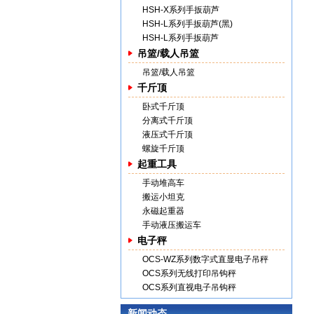
HSH-X系列手扳葫芦
HSH-L系列手扳葫芦(黑)
HSH-L系列手扳葫芦
吊篮/载人吊篮
吊篮/载人吊篮
千斤顶
卧式千斤顶
分离式千斤顶
液压式千斤顶
螺旋千斤顶
起重工具
手动堆高车
搬运小坦克
永磁起重器
手动液压搬运车
电子秤
OCS-WZ系列数字式直显电子吊秤
OCS系列无线打印吊钩秤
OCS系列直视电子吊钩秤
新闻动态