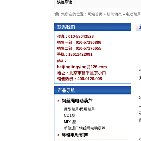
快速导读：
您所在的位置：网站首页 »
新闻动态
» 电动葫
联系我们
传真：010-58043523
销售一部：010-57296886
销售二部：010-57176655
手机：18611422091
：
邮箱
beijinglingying@126.com
地址：北京市昌平区东小口
销售热线：400-0126-008
产品导航
钢丝绳电动葫芦
微型葫芦/民用葫芦
CD1型
MD1型
单轨进口钢丝绳电动葫芦
环链电动葫芦