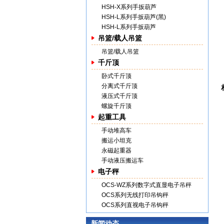
HSH-X系列手扳葫芦
HSH-L系列手扳葫芦(黑)
HSH-L系列手扳葫芦
吊篮/载人吊篮
吊篮/载人吊篮
千斤顶
卧式千斤顶
分离式千斤顶
液压式千斤顶
螺旋千斤顶
起重工具
手动堆高车
搬运小坦克
永磁起重器
手动液压搬运车
电子秤
OCS-WZ系列数字式直显电子吊秤
OCS系列无线打印吊钩秤
OCS系列直视电子吊钩秤
新闻动态