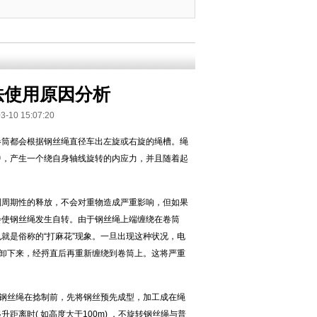
法使用原因分析
 15:07:20
卷筒都会根据钢丝绳直径车出左旋或右旋的绳槽。绳
中，产生一个绕自身轴线旋转的内应力，并且随着起
到周期性的释放，不会对重物造成严重影响，但如果
会使钢丝绳发生自转。由于钢丝绳上端缠绕在卷筒
就是俗称的“打麻花”现象。一旦出现这种状况，电
拆卸下来，经捋直后再重新缠绕到卷筒上。这将严重
种钢丝绳在捻制前，先将钢丝预先成型，加工成在绳
离时( 如高度大于100m) ，不旋转钢丝绳与普