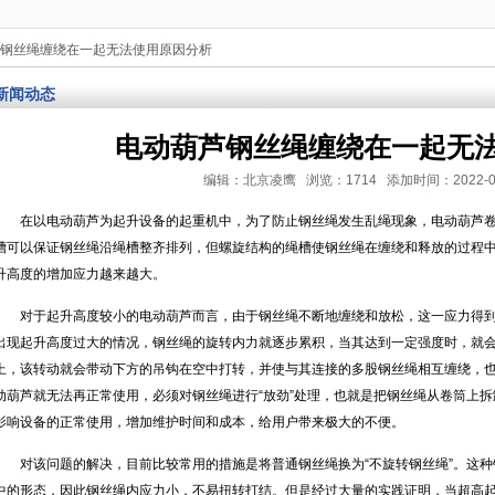
芦钢丝绳缠绕在一起无法使用原因分析
新闻动态
电动葫芦钢丝绳缠绕在一起无
编辑：北京凌鹰 浏览：1714 添加时间：2022-03-10
在以电动葫芦为起升设备的起重机中，为了防止钢丝绳发生乱绳现象，电动葫芦
槽可以保证钢丝绳沿绳槽整齐排列，但螺旋结构的绳槽使钢丝绳在缠绕和释放的过程
升高度的增加应力越来越大。
对于起升高度较小的电动葫芦而言，由于钢丝绳不断地缠绕和放松，这一应力得
出现起升高度过大的情况，钢丝绳的旋转内力就逐步累积，当其达到一定强度时，就
上，该转动就会带动下方的吊钩在空中打转，并使与其连接的多股钢丝绳相互缠绕，也
动葫芦就无法再正常使用，必须对钢丝绳进行“放劲”处理，也就是把钢丝绳从卷筒上
影响设备的正常使用，增加维护时间和成本，给用户带来极大的不便。
对该问题的解决，目前比较常用的措施是将普通钢丝绳换为“不旋转钢丝绳”。这
中的形态，因此钢丝绳内应力小，不易扭转打结。但是经过大量的实践证明，当超高起升距