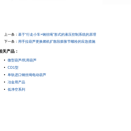
上一条：
基于“行走小车+钢丝绳”形式的液压控制系统的原理
下一条：
用手拉葫芦更换燃机扩散段膨胀节螺栓的应急措施
相关产品：
微型葫芦/民用葫芦
CD1型
单轨进口钢丝绳电动葫芦
冶金用产品
低净空系列