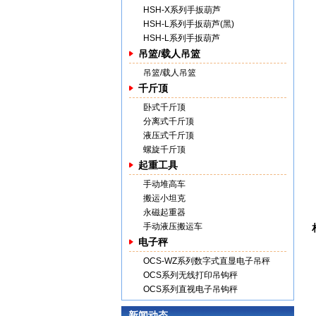
HSH-X系列手扳葫芦
HSH-L系列手扳葫芦(黑)
HSH-L系列手扳葫芦
吊篮/载人吊篮
吊篮/载人吊篮
千斤顶
卧式千斤顶
分离式千斤顶
液压式千斤顶
螺旋千斤顶
起重工具
手动堆高车
搬运小坦克
永磁起重器
手动液压搬运车
电子秤
OCS-WZ系列数字式直显电子吊秤
OCS系列无线打印吊钩秤
OCS系列直视电子吊钩秤
新闻动态