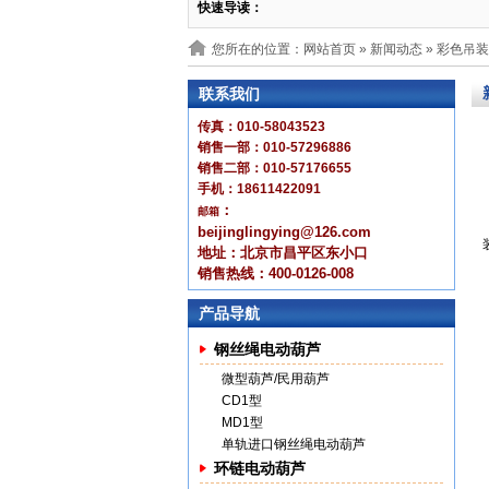
快速导读：
您所在的位置：网站首页 »
新闻动态
» 彩色吊
联系我们
传真：010-58043523
销售一部：010-57296886
销售二部：010-57176655
手机：18611422091
：
邮箱
beijinglingying@126.com
地址：北京市昌平区东小口
销售热线：400-0126-008
产品导航
钢丝绳电动葫芦
微型葫芦/民用葫芦
CD1型
MD1型
单轨进口钢丝绳电动葫芦
环链电动葫芦