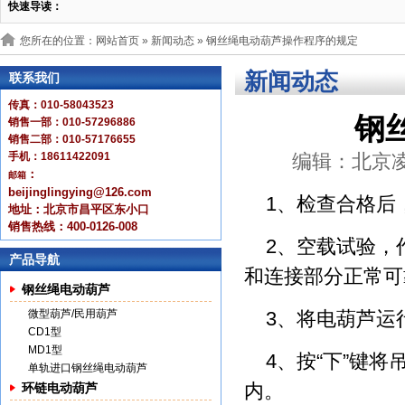
快速导读：
您所在的位置：网站首页 »
新闻动态
» 钢丝绳电动葫芦操作程序的规定
新闻动态
联系我们
传真：010-58043523
钢
销售一部：010-57296886
销售二部：010-57176655
手机：18611422091
编辑：北京凌鹰 
：
邮箱
beijinglingying@126.com
1、检查合格后
地址：北京市昌平区东小口
销售热线：400-0126-008
2、空载试验，
产品导航
和连接部分正常可
钢丝绳电动葫芦
微型葫芦/民用葫芦
3、将电葫芦运
CD1型
MD1型
4、按“下”键
单轨进口钢丝绳电动葫芦
内。
环链电动葫芦