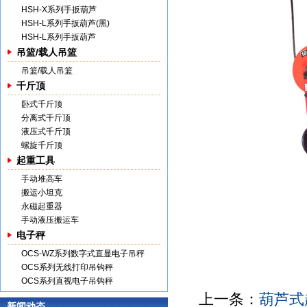
HSH-X系列手扳葫芦
HSH-L系列手扳葫芦(黑)
HSH-L系列手扳葫芦
吊篮/载人吊篮
吊篮/载人吊篮
千斤顶
卧式千斤顶
分离式千斤顶
液压式千斤顶
螺旋千斤顶
起重工具
手动堆高车
搬运小坦克
永磁起重器
手动液压搬运车
电子秤
OCS-WZ系列数字式直显电子吊秤
OCS系列无线打印吊钩秤
OCS系列直视电子吊钩秤
上一条：
葫芦式
新闻动态