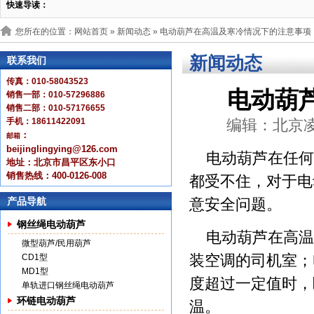
快速导读：
您所在的位置：网站首页 »
新闻动态
» 电动葫芦在高温及寒冷情况下的注意事项
新闻动态
联系我们
传真：010-58043523
电动葫
销售一部：010-57296886
销售二部：010-57176655
手机：18611422091
编辑：北京凌鹰 
：
邮箱
beijinglingying@126.com
电动葫芦在任何
地址：北京市昌平区东小口
销售热线：400-0126-008
都受不住，对于电
产品导航
意安全问题。
钢丝绳电动葫芦
电动葫芦在高温
微型葫芦/民用葫芦
装空调的司机室；
CD1型
MD1型
度超过一定值时，
单轨进口钢丝绳电动葫芦
环链电动葫芦
温。