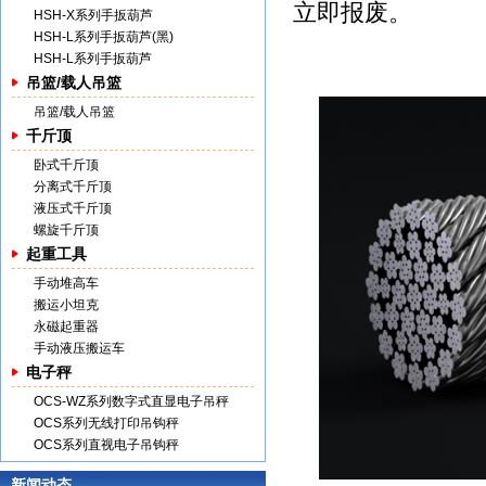
立即报废。
HSH-X系列手扳葫芦
HSH-L系列手扳葫芦(黑)
HSH-L系列手扳葫芦
吊篮/载人吊篮
吊篮/载人吊篮
千斤顶
卧式千斤顶
分离式千斤顶
液压式千斤顶
螺旋千斤顶
起重工具
手动堆高车
搬运小坦克
永磁起重器
手动液压搬运车
电子秤
OCS-WZ系列数字式直显电子吊秤
OCS系列无线打印吊钩秤
OCS系列直视电子吊钩秤
新闻动态