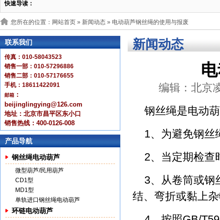
快速导读：
您所在的位置：网站首页 »
新闻动态
» 电动葫芦钢丝绳的使用与报废
新闻动态
联系我们
传真：010-58043523
电
销售一部：010-57296886
销售二部：010-57176655
手机：18611422091
编辑：北京凌鹰 
：
邮箱
beijinglingying@126.com
钢丝绳是电动葫
地址：北京市昌平区东小口
销售热线：400-0126-008
1、为避免钢丝
产品导航
2、当定期检查
钢丝绳电动葫芦
微型葫芦/民用葫芦
3、从卷筒或钢
CD1型
MD1型
结、弯折或黏上杂
单轨进口钢丝绳电动葫芦
环链电动葫芦
4、按照GB/T