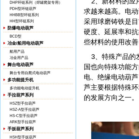
2、新材料的应
DHP环链系列（焊罐爬架专用）
PDH型环链葫芦
求越来越高。电动
HHBB型环链系列
采用球磨铸铁是目
HH型环链系列
防爆电动葫芦
硬度、延展率和抗
BCD型
些材料的使用改善
冶金/船用电动葫芦
船用产品
3、特殊产品的
冶金用产品
舞台电动葫芦
国也向特殊功能方
舞台专用自爬式电动葫芦
电、绝缘电动葫芦
多功能提升机
芦主要根据特殊环
多功能电动提升机
手拉葫芦系列
的发展方向之一。
HSZ型手拉葫芦
HSZ-A型手拉葫芦
HS-C型手拉葫芦
ARK型手拉葫芦
手扳葫芦系列
HSH型手扳葫芦