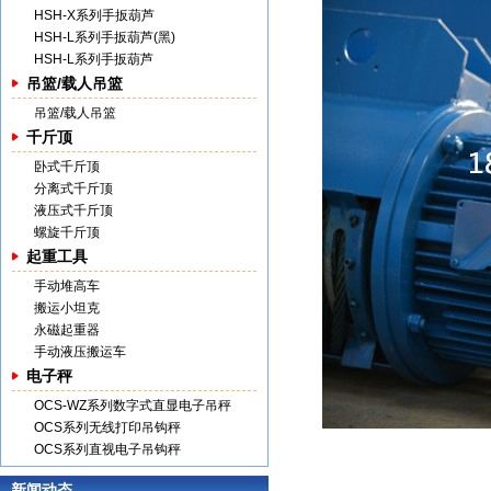
HSH-X系列手扳葫芦
HSH-L系列手扳葫芦(黑)
HSH-L系列手扳葫芦
吊篮/载人吊篮
吊篮/载人吊篮
千斤顶
卧式千斤顶
分离式千斤顶
液压式千斤顶
螺旋千斤顶
起重工具
手动堆高车
搬运小坦克
永磁起重器
手动液压搬运车
电子秤
OCS-WZ系列数字式直显电子吊秤
OCS系列无线打印吊钩秤
OCS系列直视电子吊钩秤
新闻动态