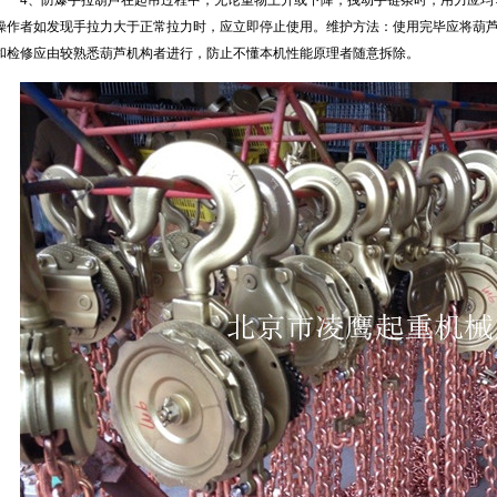
4、防爆手拉葫芦在起吊过程中，无论重物上升或下降，拽动手链条时，用力应均
操作者如发现手拉力大于正常拉力时，应立即停止使用。维护方法：使用完毕应将葫
和检修应由较熟悉葫芦机构者进行，防止不懂本机性能原理者随意拆除。