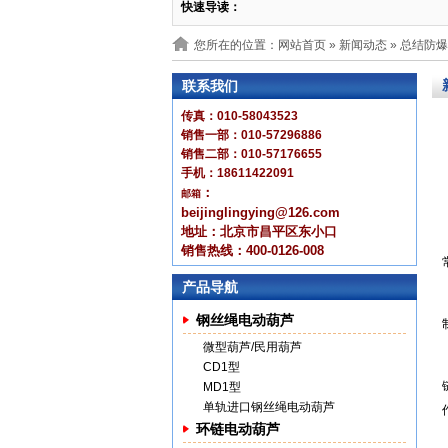
快速导读：
您所在的位置：网站首页 »
新闻动态
» 总结防
联系我们
传真：010-58043523
销售一部：010-57296886
销售二部：010-57176655
手机：18611422091
：
邮箱
beijinglingying@126.com
地址：北京市昌平区东小口
销售热线：400-0126-008
产品导航
钢丝绳电动葫芦
微型葫芦/民用葫芦
CD1型
MD1型
单轨进口钢丝绳电动葫芦
环链电动葫芦