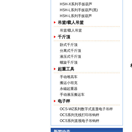
HSH-X系列手扳葫芦
HSH-L系列手扳葫芦(黑)
HSH-L系列手扳葫芦
吊篮/载人吊篮
吊篮/载人吊篮
千斤顶
卧式千斤顶
分离式千斤顶
液压式千斤顶
螺旋千斤顶
起重工具
手动堆高车
搬运小坦克
永磁起重器
手动液压搬运车
电子秤
OCS-WZ系列数字式直显电子吊秤
OCS系列无线打印吊钩秤
OCS系列直视电子吊钩秤
新闻动态