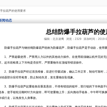
爆手拉葫芦的使用要求
新闻动态
总结防爆手拉葫芦的使
编辑：北京凌鹰 浏览：2329 添加时间：2019-07-16
防爆手拉葫芦与钢丝绳防爆葫芦统称为防爆葫芦，防爆手拉葫芦是手动款，使用
1、严禁超载使用，严禁用人力以外的其他动力操作。在使用前须确认机件完好无
常。起吊前检查上下吊钩是否挂牢。严禁重物吊在顶端等错误操作。
2、防爆手拉葫芦经过清洗维修，应进行空载试验，确认工作正常，制动可靠时，
制动器部分应经常检查，防止制动失灵，发生重物自坠现象。
3、防爆手拉葫芦起重链条应垂直悬挂，不得有错扭的链环，双行链的下吊钩架不
链条，使手链轮沿顺时针方向旋转，即可使重物上升；反向拽动手链条，中午即可换
作或行走，以免发生人身事故。