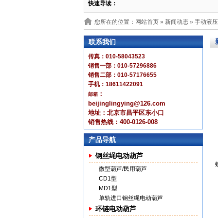
快速导读：
您所在的位置：网站首页 »
新闻动态
» 手动液
联系我们
传真：010-58043523
销售一部：010-57296886
销售二部：010-57176655
手机：18611422091
：
邮箱
beijinglingying@126.com
地址：北京市昌平区东小口
销售热线：400-0126-008
产品导航
钢丝绳电动葫芦
微型葫芦/民用葫芦
CD1型
MD1型
单轨进口钢丝绳电动葫芦
环链电动葫芦