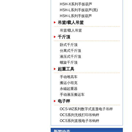
HSH-X系列手扳葫芦
HSH-L系列手扳葫芦(黑)
HSH-L系列手扳葫芦
吊篮/载人吊篮
吊篮/载人吊篮
千斤顶
卧式千斤顶
分离式千斤顶
液压式千斤顶
螺旋千斤顶
起重工具
手动堆高车
搬运小坦克
永磁起重器
手动液压搬运车
电子秤
OCS-WZ系列数字式直显电子吊秤
OCS系列无线打印吊钩秤
OCS系列直视电子吊钩秤
新闻动态