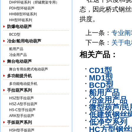
DHP环链系列（焊罐爬架专用）
态，因此桥式钢丝
PDH型环链葫芦
HHBB型环链系列
拱度。
HH型环链系列
防爆电动葫芦
上一条：
专业阐
BCD型
冶金/船用电动葫芦
下一条：
关于电
船用产品
相关产品：
冶金用产品
舞台电动葫芦
CD1型
舞台专用自爬式电动葫芦
多功能提升机
MD1型
BCD型
多功能电动提升机
手拉葫芦系列
船用产品
冶金用产品
HSZ型手拉葫芦
HSZ-A型手拉葫芦
微型葫芦/民
HS-C型手拉葫芦
低建筑钢丝
ARK型手拉葫芦
低净空系列
手扳葫芦系列
HC方型钢
HSH型手扳葫芦