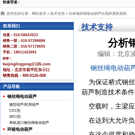
快速导读：
您所在的位置：网站首页 »
技术支持
» 分析钢丝绳电动葫芦出现拱度的原因
技术支持
联系我们
传真：010-58043523
分析
销售一部：010-57296886
销售二部：010-57176655
手机：18611422091
编辑：北京凌鹰 
：
邮箱
beijinglingying@126.com
钢丝绳电动葫
地址：北京市昌平区东小口
销售热线：400-0126-008
为保证桥式钢丝
产品导航
葫芦制造技术条件
钢丝绳电动葫芦
微型葫芦/民用葫芦
空载时，主梁应有
CD1型
MD1型
在达到大允许负
单轨进口钢丝绳电动葫芦
环链电动葫芦
在这个拱度和挠