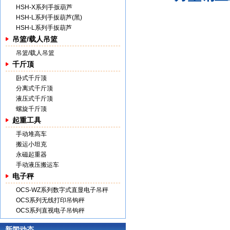
HSH-X系列手扳葫芦
HSH-L系列手扳葫芦(黑)
HSH-L系列手扳葫芦
吊篮/载人吊篮
吊篮/载人吊篮
千斤顶
卧式千斤顶
分离式千斤顶
液压式千斤顶
螺旋千斤顶
起重工具
手动堆高车
搬运小坦克
永磁起重器
手动液压搬运车
电子秤
OCS-WZ系列数字式直显电子吊秤
OCS系列无线打印吊钩秤
OCS系列直视电子吊钩秤
新闻动态