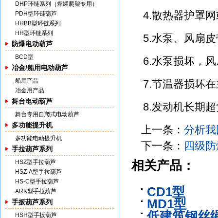
DHP环链系列（焊罐爬架专用）
4.散热器护罩
PDH型环链葫芦
HHBB型环链系列
HH型环链系列
5.水泵、风扇皮
防爆电动葫芦
BCD型
6.水泵损坏，
冶金/船用电动葫芦
船用产品
7.节温器损坏在
冶金用产品
舞台电动葫芦
8.发动机长期
舞台专用自爬式电动葫芦
多功能提升机
上一条：
分析我
多功能电动提升机
下一条：
四级防
手拉葫芦系列
HSZ型手拉葫芦
相关产品：
HSZ-A型手拉葫芦
HS-C型手拉葫芦
CD1型
ARK型手拉葫芦
MD1型
手扳葫芦系列
低建筑钢丝
HSH型手扳葫芦