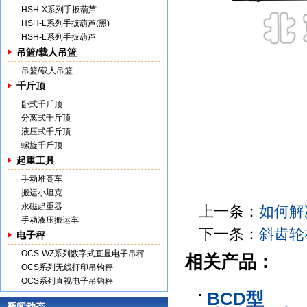
HSH-X系列手扳葫芦
HSH-L系列手扳葫芦(黑)
HSH-L系列手扳葫芦
吊篮/载人吊篮
吊篮/载人吊篮
千斤顶
卧式千斤顶
分离式千斤顶
液压式千斤顶
螺旋千斤顶
起重工具
手动堆高车
搬运小坦克
永磁起重器
上一条：
如何解
手动液压搬运车
下一条：
斜齿轮
电子秤
OCS-WZ系列数字式直显电子吊秤
相关产品：
OCS系列无线打印吊钩秤
OCS系列直视电子吊钩秤
BCD型
新闻动态