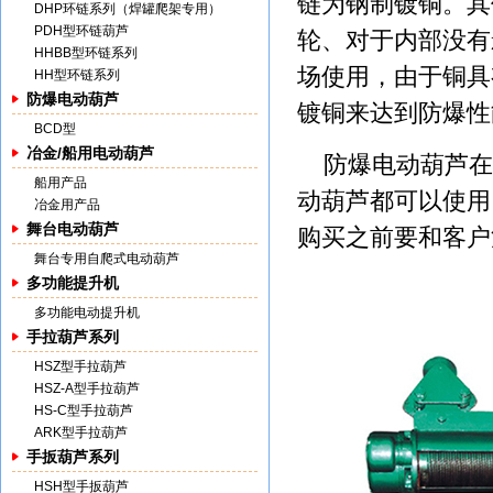
链为钢制镀铜。其
DHP环链系列（焊罐爬架专用）
PDH型环链葫芦
轮、对于内部没有
HHBB型环链系列
场使用，由于铜具
HH型环链系列
防爆电动葫芦
镀铜来达到防爆性
BCD型
冶金/船用电动葫芦
防爆电动葫芦在
船用产品
动葫芦都可以使用
冶金用产品
舞台电动葫芦
购买之前要和客户
舞台专用自爬式电动葫芦
多功能提升机
多功能电动提升机
手拉葫芦系列
HSZ型手拉葫芦
HSZ-A型手拉葫芦
HS-C型手拉葫芦
ARK型手拉葫芦
手扳葫芦系列
HSH型手扳葫芦