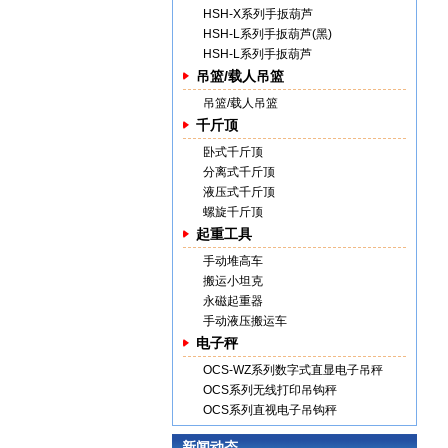
HSH-X系列手扳葫芦
HSH-L系列手扳葫芦(黑)
HSH-L系列手扳葫芦
吊篮/载人吊篮
吊篮/载人吊篮
千斤顶
卧式千斤顶
分离式千斤顶
液压式千斤顶
螺旋千斤顶
起重工具
手动堆高车
搬运小坦克
永磁起重器
手动液压搬运车
电子秤
OCS-WZ系列数字式直显电子吊秤
OCS系列无线打印吊钩秤
OCS系列直视电子吊钩秤
新闻动态