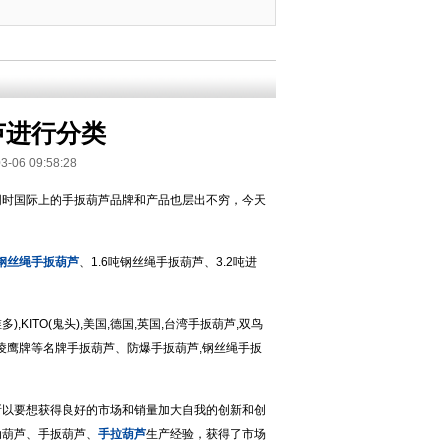
芦进行分类
 09:58:28
同时国际上的手扳葫芦品牌和产品也层出不穷，今天
钢丝绳手扳葫芦
、1.6吨钢丝绳手扳葫芦、3.2吨进
多),KITO(鬼头),美国,德国,英国,台湾手扳葫芦,双鸟
芦、凌鹰牌等名牌手扳葫芦、防爆手扳葫芦,钢丝绳手扳
所以要想获得良好的市场和销量加大自我的创新和创
动葫芦、手扳葫芦、
手拉葫芦
生产经验，获得了市场