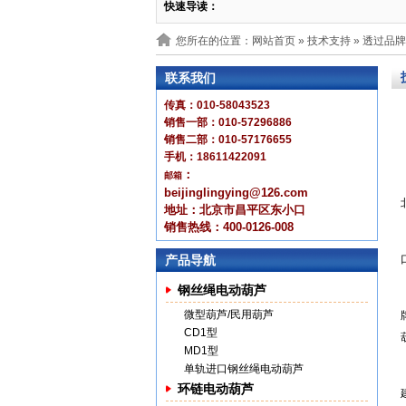
快速导读：
您所在的位置：网站首页 »
技术支持
» 透过品
联系我们
传真：010-58043523
销售一部：010-57296886
销售二部：010-57176655
手机：18611422091
：
邮箱
beijinglingying@126.com
地址：北京市昌平区东小口
销售热线：400-0126-008
产品导航
钢丝绳电动葫芦
微型葫芦/民用葫芦
CD1型
MD1型
单轨进口钢丝绳电动葫芦
环链电动葫芦