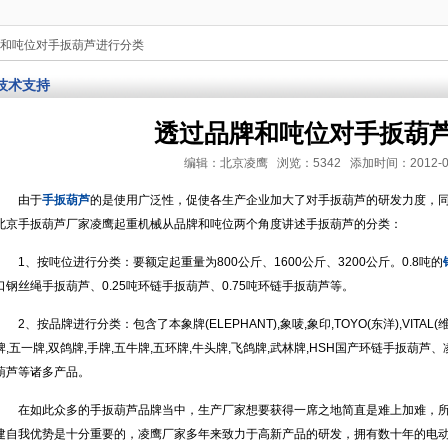
牌和吨位对手扳葫芦进行分类
技术支持
透过品牌和吨位对手扳葫
编辑：北京凌鹰 浏览：5342 添加时间：2012-03-06
由于
手扳葫芦
的是使用广泛性，促使各生产企业加大了对手扳葫芦的研发力度，
北京手扳葫芦厂家凌鹰起重机械从品牌和吨位两个角度讲述手扳葫芦的分类：
1、按吨位进行分类：要额定起重量为800公斤、1600公斤、3200公斤。0.8吨的
口钢丝绳手扳葫芦、0.25吨环链手扳葫芦、0.75吨环链手扳葫芦等。
2、按品牌进行分类：包含了本象牌(ELEPHANT),象唛,象印,TOYO(东洋),VITAL(维
牌,五一牌,双鸽牌,手牌,五牛牌,五环牌,牛头牌,飞鸽牌,武林牌,HSH国产环链手扳葫
葫芦等诸多产品。
在如此众多的手扳葫芦品牌当中，生产厂家想要获得一席之地简直是难上加难，
建自我优势是十分重要的，凌鹰厂家多年来致力于高新产品的研发，拥有数十年的电