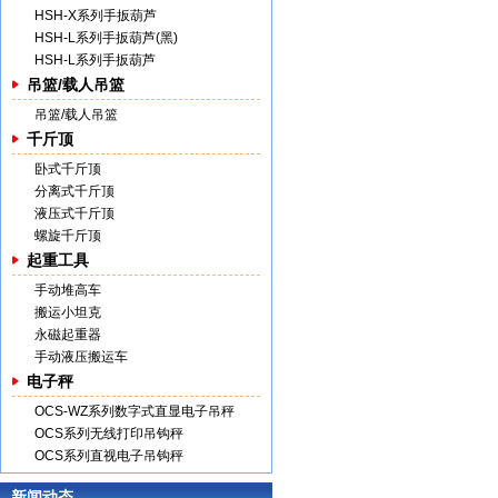
HSH-X系列手扳葫芦
HSH-L系列手扳葫芦(黑)
HSH-L系列手扳葫芦
吊篮/载人吊篮
吊篮/载人吊篮
千斤顶
卧式千斤顶
分离式千斤顶
液压式千斤顶
螺旋千斤顶
起重工具
手动堆高车
搬运小坦克
永磁起重器
手动液压搬运车
电子秤
OCS-WZ系列数字式直显电子吊秤
OCS系列无线打印吊钩秤
OCS系列直视电子吊钩秤
新闻动态