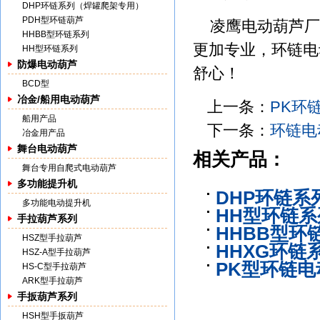
DHP环链系列（焊罐爬架专用）
PDH型环链葫芦
凌鹰电动葫芦厂
HHBB型环链系列
更加专业，环链电
HH型环链系列
防爆电动葫芦
舒心！
BCD型
冶金/船用电动葫芦
上一条：
PK环
船用产品
下一条：
环链电
冶金用产品
舞台电动葫芦
相关产品：
舞台专用自爬式电动葫芦
多功能提升机
DHP环链
多功能电动提升机
HH型环链系
手拉葫芦系列
HHBB型环
HSZ型手拉葫芦
HHXG环链
HSZ-A型手拉葫芦
PK型环链电
HS-C型手拉葫芦
ARK型手拉葫芦
手扳葫芦系列
HSH型手扳葫芦