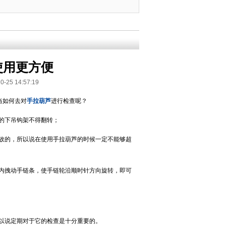
使用更方便
 14:57:19
当如何去对
手拉葫芦
进行检查呢？
的下吊钩架不得翻转；
故的，所以说在使用手拉葫芦的时候一定不能够超
内拽动手链条，使手链轮沿顺时针方向旋转，即可
以说定期对于它的检查是十分重要的。