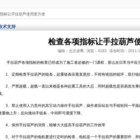
项指标让手拉葫芦使用更方便
技术支持
检查各项指标让手拉葫芦
编辑：北京凌鹰 浏览：4183 添加时间：2011-10-25
手拉葫芦各项指标的检查已经成为了施工者必修的一门课程，那么在日常当中应
1、定期检查手拉葫芦的链条，起重链条应垂直悬挂，不得有错扭的链环，双行链
2、严禁超载，超载一直以来都是各种起重工具的大忌，同时超载也是容易发生事
载。
3、禁止使用人力意外的其它动力操作手拉葫芦，操作者应站在与手链轮同一平面
使重物上升；反向拽动手链条，中间即可缓缓下降。
4、保持手拉葫芦的润滑，能够大大提高手拉葫芦的工作效率
5、对于手拉葫芦的电机要进行定时的检查，电机是一个手拉葫芦的重要部件，所