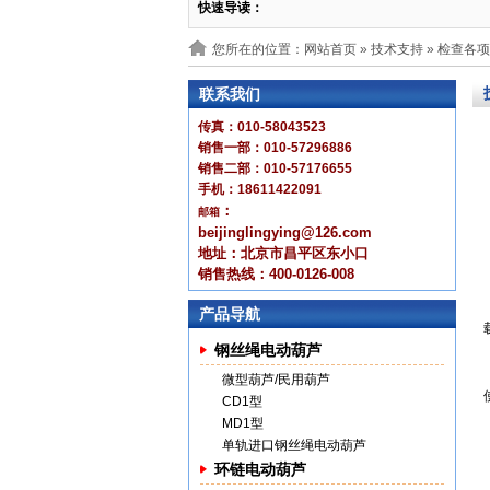
快速导读：
您所在的位置：网站首页 »
技术支持
» 检查各
联系我们
传真：010-58043523
销售一部：010-57296886
销售二部：010-57176655
手机：18611422091
：
邮箱
beijinglingying@126.com
地址：北京市昌平区东小口
销售热线：400-0126-008
产品导航
钢丝绳电动葫芦
微型葫芦/民用葫芦
CD1型
MD1型
单轨进口钢丝绳电动葫芦
环链电动葫芦