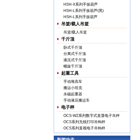
HSH-X系列手扳葫芦
HSH-L系列手扳葫芦(黑)
HSH-L系列手扳葫芦
吊篮/载人吊篮
吊篮/载人吊篮
千斤顶
卧式千斤顶
分离式千斤顶
液压式千斤顶
螺旋千斤顶
起重工具
手动堆高车
搬运小坦克
永磁起重器
手动液压搬运车
电子秤
OCS-WZ系列数字式直显电子吊秤
OCS系列无线打印吊钩秤
OCS系列直视电子吊钩秤
新闻动态