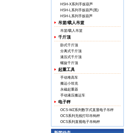
HSH-X系列手扳葫芦
HSH-L系列手扳葫芦(黑)
HSH-L系列手扳葫芦
吊篮/载人吊篮
吊篮/载人吊篮
千斤顶
卧式千斤顶
分离式千斤顶
液压式千斤顶
螺旋千斤顶
起重工具
手动堆高车
搬运小坦克
永磁起重器
手动液压搬运车
电子秤
OCS-WZ系列数字式直显电子吊秤
OCS系列无线打印吊钩秤
OCS系列直视电子吊钩秤
新闻动态