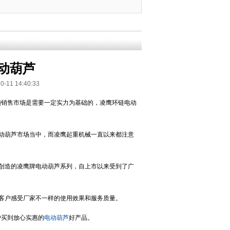
动葫芦
 14:40:33
领销售市场是需要一定实力为基础的，凌鹰环链电动
动葫芦市场当中，而凌鹰起重机械一直以来都注意
创造的凌鹰牌电动葫芦系列，自上市以来受到了广
客户感受厂家不一样的使用效果和服务质量。
户买到放心实惠的
电动葫芦
好产品。