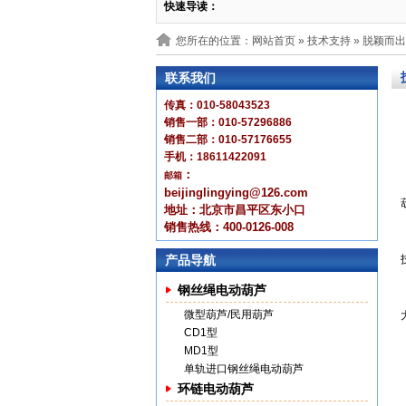
快速导读：
您所在的位置：网站首页 »
技术支持
» 脱颖而
联系我们
传真：010-58043523
销售一部：010-57296886
销售二部：010-57176655
手机：18611422091
：
邮箱
beijinglingying@126.com
地址：北京市昌平区东小口
销售热线：400-0126-008
产品导航
钢丝绳电动葫芦
微型葫芦/民用葫芦
CD1型
MD1型
单轨进口钢丝绳电动葫芦
环链电动葫芦