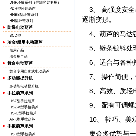
DHP环链系列（焊罐爬架专用）
3、 高强度安
PDH型环链葫芦
HHBB型环链系列
逐渐变形。
HH型环链系列
防爆电动葫芦
4、葫芦的马达
BCD型
冶金/船用电动葫芦
5、链条镀锌处
船用产品
冶金用产品
6、适合与各种
舞台电动葫芦
舞台专用自爬式电动葫芦
7、 操作简便
多功能提升机
多功能电动提升机
8、高效、质轻
手拉葫芦系列
HSZ型手拉葫芦
9、 配有可调
HSZ-A型手拉葫芦
HS-C型手拉葫芦
10、 轻巧、
ARK型手拉葫芦
手扳葫芦系列
集众多优势与一
HSH型手扳葫芦