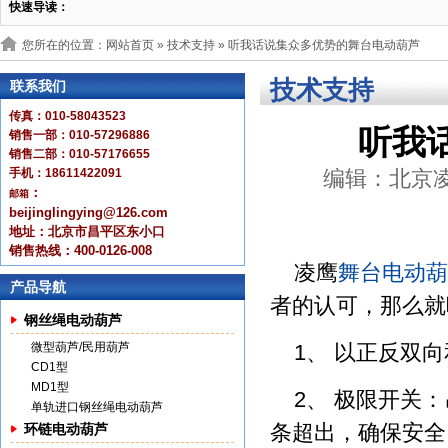
快速导读：
您所在的位置：网站首页 »
技术支持
» 听我话说集众多优势的舞台电动葫芦
技术支持
联系我们
传真：010-58043523
听我
销售一部：010-57296886
销售二部：010-57176655
手机：18611422091
编辑：北京凌鹰 
：
邮箱
beijinglingying@126.com
地址：北京市昌平区东小口
销售热线：400-0126-008
凌鹰
舞台电动葫
产品导航
者的认可，那么就
钢丝绳电动葫芦
微型葫芦/民用葫芦
1、 以正反双
CD1型
MD1型
2、 极限开关
单轨进口钢丝绳电动葫芦
条超出，确保安全
环链电动葫芦