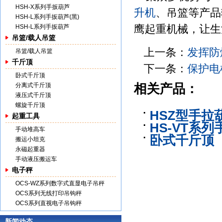
HSH-X系列手扳葫芦
升机
、吊篮等产品
HSH-L系列手扳葫芦(黑)
鹰起重机械，让生
HSH-L系列手扳葫芦
吊篮/载人吊篮
上一条：
发挥防
吊篮/载人吊篮
千斤顶
下一条：
保护电
卧式千斤顶
分离式千斤顶
相关产品：
液压式千斤顶
螺旋千斤顶
HSZ型手拉
起重工具
HS-VT系
手动堆高车
卧式千斤顶
搬运小坦克
永磁起重器
手动液压搬运车
电子秤
OCS-WZ系列数字式直显电子吊秤
OCS系列无线打印吊钩秤
OCS系列直视电子吊钩秤
新闻动态